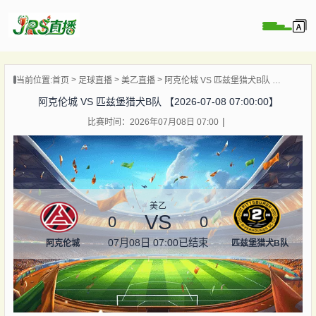
页
当前位置:
首页
足球直播
美乙直播
阿克伦城 VS 匹兹堡猎犬B队 【2026-07-08 07:00:00】
直播
阿克伦城 VS 匹兹堡猎犬B队 【2026-07-08 07:00:00】
直播
比赛时间：2026年07月08日 07:00
集锦
录像
资讯
杯直播
美乙
VS
0
0
07月08日 07:00
已结束
阿克伦城
匹兹堡猎犬B队