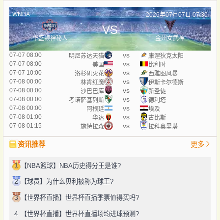
WNBA
2026年07月07日 07:30
VS
华盛顿神秘人
金州女武神
vs
07-07 08:00
明尼苏达天猫
康涅狄克太阳
vs
07-07 08:00
美国
比利时
vs
07-07 10:00
洛杉矶火花
西雅图风暴
vs
07-08 00:00
林肯红魔
伊斯卡尔德斯
vs
07-08 00:00
沙巴巴库
新圣徒
vs
07-08 00:00
考诺萨基列斯
德利塔
vs
07-08 00:00
阿根廷
埃及
vs
07-08 01:00
华达
古比斯
vs
07-08 01:15
施特拉森
拉科奥里塔
资讯推荐
更多
1
【NBA篮球】NBA历史得分王是谁?
2
【球员】为什么贝利被称为球王?
3
【世界杯直播】世界杯直播季票值得买吗?
4
【世界杯直播】世界杯直播场均进球预测?