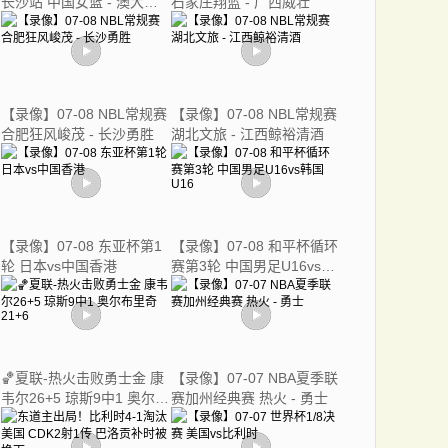
长沙站 中国女篮 - 澳大利
石家庄翔蓝 - 广西威壮
亚女篮
【录像】07-08 NBL常规赛
【录像】07-08 NBL常规赛
合肥狂风峻茂 - 长沙勇胜
湖北文旅 - 江西鲸裕清酒
【录像】07-08 东亚杯第1
【录像】07-08 和平杯循环
轮 日本vs中国香港
赛第3轮 中国男足U16vs韩
国U16
🏀夏联-热火击败勇士金 康
【录像】07-07 NBA夏季联
韦尔26+5 琼斯9中1 奥尔布
赛加州经典赛 热火 - 勇士
里奇21+6