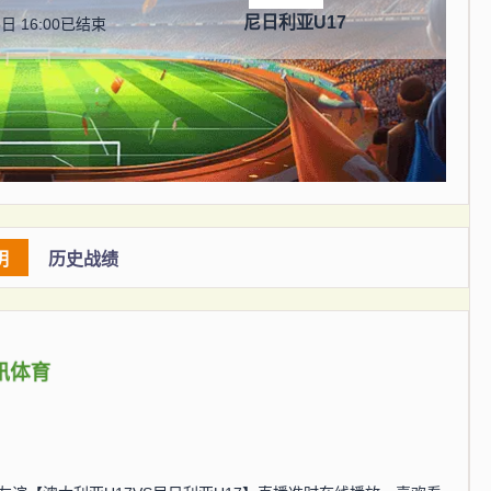
尼日利亚U17
日 16:00
已结束
明
历史战绩
讯体育