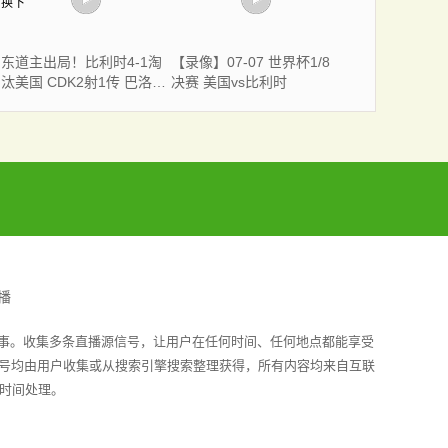
东道主出局！比利时4-1淘
【录像】07-07 世界杯1/8
汰美国 CDK2射1传 巴洛贡
决赛 美国vs比利时
补时被换下
播
赛事。收集多条直播源信号，让用户在任何时间、任何地点都能享受
信号均由用户收集或从搜索引擎搜索整理获得，所有内容均来自互联
时间处理。