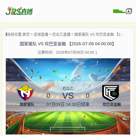
页
当前位置:
首页
足球直播
厄瓜乙直播
国家报队 VS 坎巴亚金融 【2026-07-09 04:00:00】
直播
国家报队 VS 坎巴亚金融 【2026-07-09 04:00:00】
直播
比赛时间：2026年07月09日 04:00
集锦
录像
资讯
杯直播
厄瓜乙
VS
0
0
07月09日 04:00
已结束
国家报队
坎巴亚金融