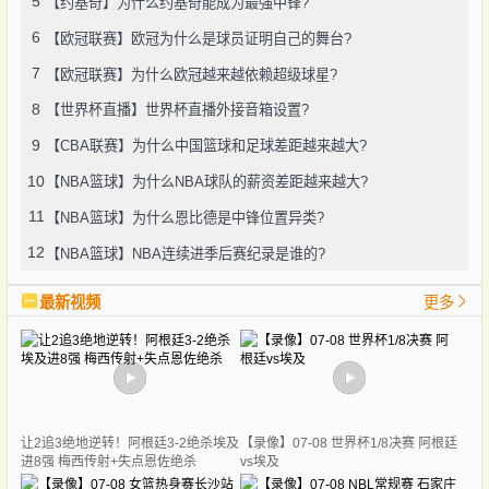
5
【约基奇】为什么约基奇能成为最强中锋?
6
【欧冠联赛】欧冠为什么是球员证明自己的舞台?
7
【欧冠联赛】为什么欧冠越来越依赖超级球星?
8
【世界杯直播】世界杯直播外接音箱设置?
9
【CBA联赛】为什么中国篮球和足球差距越来越大?
10
【NBA篮球】为什么NBA球队的薪资差距越来越大?
11
【NBA篮球】为什么恩比德是中锋位置异类?
12
【NBA篮球】NBA连续进季后赛纪录是谁的?
最新视频
更多
让2追3绝地逆转！阿根廷3-2绝杀埃及
【录像】07-08 世界杯1/8决赛 阿根廷
进8强 梅西传射+失点恩佐绝杀
vs埃及