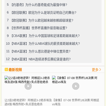
5
【约基奇】为什么约基奇能成为最强中锋?
6
【欧冠联赛】欧冠为什么是球员证明自己的舞台?
7
【欧冠联赛】为什么欧冠越来越依赖超级球星?
8
【世界杯直播】世界杯直播外接音箱设置?
9
【CBA联赛】为什么中国篮球和足球差距越来越大?
10
【NBA篮球】为什么NBA球队的薪资差距越来越大?
11
【NBA篮球】为什么恩比德是中锋位置异类?
12
【NBA篮球】NBA连续进季后赛纪录是谁的?
最新视频
更多
让2追3绝地逆转！阿根廷3-2绝杀埃及
【录像】07-08 世界杯1/8决赛 阿根廷
进8强 梅西传射+失点恩佐绝杀
vs埃及