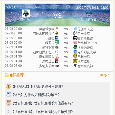
WNBA
2026年07月08日 08:00
VS
纽约自由
达拉斯飞翼
vs
07-08 10:00
凤凰城水银
芝加哥天空
vs
07-08 23:00
阿拉木图凯拉特
尼卡斯克
vs
07-09 00:00
兹拉
古泰斯鱼雷
vs
07-09 00:00
科罗拉
伊比利亚1999
vs
07-09 01:00
佩特罗古
埃格纳蒂亚
vs
07-09 01:00
迪尼普罗加切夫
克拉约瓦大学
vs
07-09 01:30
康纳斯码头
巴利卡尼
vs
07-09 01:30
迪弗当日
埃尔维斯
vs
07-09 07:00
多伦多节奏
金州女武神
资讯推荐
更多
1
【NBA篮球】NBA历史得分王是谁?
2
【球员】为什么贝利被称为球王?
3
【世界杯直播】世界杯直播季票值得买吗?
4
【世界杯直播】世界杯直播场均进球预测?