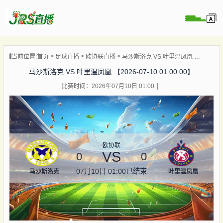
页
当前位置:
首页
足球直播
欧协联直播
马沙斯洛克 VS 叶里温凤凰 【2026-07-10 01:00:00】
直播
马沙斯洛克 VS 叶里温凤凰 【2026-07-10 01:00:00】
直播
比赛时间：2026年07月10日 01:00
集锦
录像
资讯
杯直播
欧协联
VS
0
0
07月10日 01:00
已结束
马沙斯洛克
叶里温凤凰