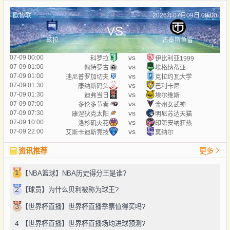
欧协联
2026年07月09日 00:00
VS
兹拉
古泰斯鱼雷
vs
07-09 00:00
科罗拉
伊比利亚1999
vs
07-09 01:00
佩特罗古
埃格纳蒂亚
vs
07-09 01:00
迪尼普罗加切夫
克拉约瓦大学
vs
07-09 01:30
康纳斯码头
巴利卡尼
vs
07-09 01:30
迪弗当日
埃尔维斯
vs
07-09 07:00
多伦多节奏
金州女武神
vs
07-09 07:30
康涅狄克太阳
明尼苏达天猫
vs
07-09 10:00
洛杉矶火花
印第安纳狂热
vs
07-09 22:00
艾斯卡迪斯竞技
莫纳尔
资讯推荐
更多
1
【NBA篮球】NBA历史得分王是谁?
2
【球员】为什么贝利被称为球王?
3
【世界杯直播】世界杯直播季票值得买吗?
4
【世界杯直播】世界杯直播场均进球预测?