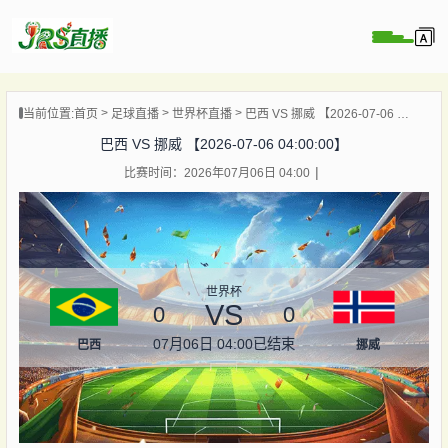
页
当前位置:
首页
足球直播
世界杯直播
巴西 VS 挪威 【2026-07-06 04:00:00】
直播
巴西 VS 挪威 【2026-07-06 04:00:00】
直播
比赛时间：2026年07月06日 04:00
集锦
录像
资讯
杯直播
世界杯
VS
0
0
07月06日 04:00
已结束
巴西
挪威