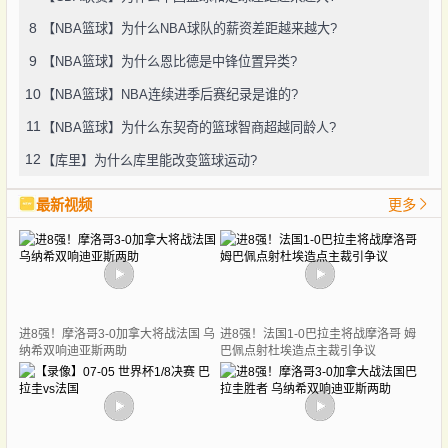
8
【NBA篮球】为什么NBA球队的薪资差距越来越大?
9
【NBA篮球】为什么恩比德是中锋位置异类?
10
【NBA篮球】NBA连续进季后赛纪录是谁的?
11
【NBA篮球】为什么东契奇的篮球智商超越同龄人?
12
【库里】为什么库里能改变篮球运动?
最新视频
更多
进8强！摩洛哥3-0加拿大将战法国 乌
进8强！法国1-0巴拉圭将战摩洛哥 姆
纳希双响迪亚斯两助
巴佩点射杜埃造点主裁引争议