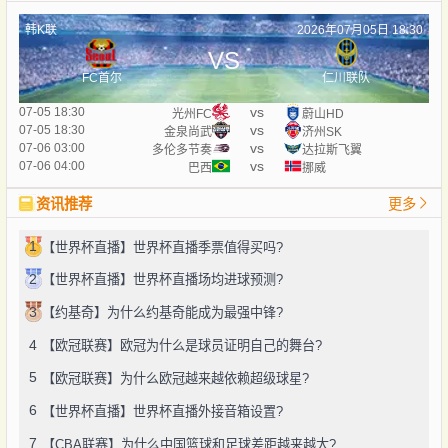
韩K联
2026年07月05日 18:30
VS
FC首尔
仁川联队
vs
07-05 18:30
光州FC
蔚山HD
vs
07-05 18:30
金泉尚武
济州SK
vs
07-06 03:00
多伦多节奏
达拉斯飞翼
vs
07-06 04:00
巴西
挪威
资讯推荐
更多
1
【世界杯直播】世界杯直播季票值得买吗?
2
【世界杯直播】世界杯直播场均进球预测?
3
【约基奇】为什么约基奇能成为最强中锋?
4
【欧冠联赛】欧冠为什么是球员证明自己的舞台?
5
【欧冠联赛】为什么欧冠越来越依赖超级球星?
6
【世界杯直播】世界杯直播外接音箱设置?
7
【CBA联赛】为什么中国篮球和足球差距越来越大?