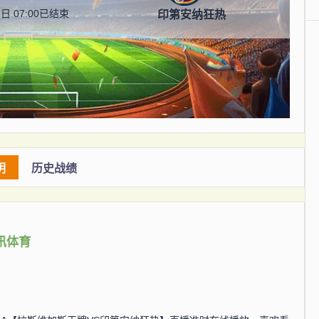
日 07:00
已结束
印第安纳狂热
明
历史战绩
讯体育