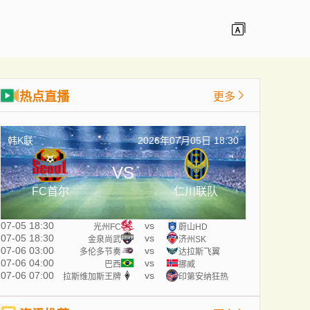
热点直播
更多
韩K联
2026年07月05日 18:30
VS
FC首尔
仁川联队
07-05 18:30
vs
光州FC
蔚山HD
07-05 18:30
vs
金泉尚武
济州SK
07-06 03:00
vs
多伦多节奏
达拉斯飞翼
07-06 04:00
vs
巴西
挪威
07-06 07:00
vs
拉斯维加斯王牌
印第安纳狂热