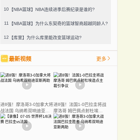
10
【NBA篮球】NBA连续进季后赛纪录是谁的?
11
【NBA篮球】为什么东契奇的篮球智商超越同龄人?
12
【库里】为什么库里能改变篮球运动?
最新视频
更多
进8强！摩洛哥3-0加拿大将
进8强！法国1-0巴拉圭将战
战法国 乌纳希双响迪亚斯
摩洛哥 姆巴佩点射杜埃造
两助
点主裁引争议