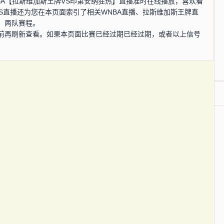
，WNBA【拉斯维加斯王牌VS印第安纳狂热】直播准时在线播放，喜欢看
RS直播还为您在本页面索引了相关WNBA直播、拉斯维加斯王牌直
、两队赛程。
前再刷新查看。如果本页面比赛已经过期已经过期，或者以上信号