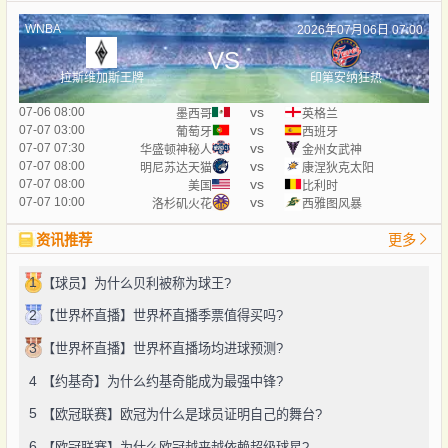
WNBA
2026年07月06日 07:00
VS
拉斯维加斯王牌
印第安纳狂热
vs
07-06 08:00
墨西哥
英格兰
vs
07-07 03:00
葡萄牙
西班牙
vs
07-07 07:30
华盛顿神秘人
金州女武神
vs
07-07 08:00
明尼苏达天猫
康涅狄克太阳
vs
07-07 08:00
美国
比利时
vs
07-07 10:00
洛杉矶火花
西雅图风暴
资讯推荐
更多
1
【球员】为什么贝利被称为球王?
2
【世界杯直播】世界杯直播季票值得买吗?
3
【世界杯直播】世界杯直播场均进球预测?
4
【约基奇】为什么约基奇能成为最强中锋?
5
【欧冠联赛】欧冠为什么是球员证明自己的舞台?
6
【欧冠联赛】为什么欧冠越来越依赖超级球星?