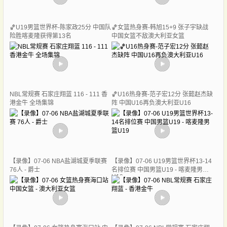
🏀U19男篮世界杯-陈家政25分 中国队
🏀女篮热身赛-韩旭15+9 张子宇缺战
险胜喀麦隆获得第13名
中国女篮不敌澳大利亚女篮
NBL常规赛 石家庄翔蓝 116 - 111 香
🏀U16热身赛-范子宏12分 张懿赵杰缺
港金牛 全场集锦
阵 中国U16再负澳大利亚U16
【录像】07-06 NBA盐湖城夏季联赛
【录像】07-06 U19男篮世界杯13-14
76人 - 爵士
名排位赛 中国男篮U19 - 喀麦隆男篮
U19